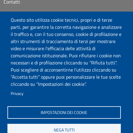
Contatti
Accessibilità
Questo sito utilizza cookie tecnici, propri e di terze
Dichiarazione di accessibilità
parti, per garantire la corretta navigazione e analizzare
Cookie settings
il traffico e, con il tuo consenso, cookie di profilazione e
Mappa del sito
altri strumenti di tracciamento di terzi per mostrare
Protocollo
video e misurare l'efficacia delle attività di
comunicazione istituzionale. Puoi rifiutare i cookie non
Seguici su
necessari e di profilazione cliccando su “Rifiuta tutti”.
Puoi scegliere di acconsentirne l’utilizzo cliccando su
“Accetta tutti” oppure puoi personalizzare le tue scelte
DADU – Dipartimento di Architettura, Design e Urbanistica
cliccando su “Impostazioni dei cookie”.
Università degli Studi di Sassari
Palazzo del Pou Salit – Piazza Duomo, 6 - 07041 Alghero
Privacy
dip.architettura.design.urbanistica@pec.uniss.it
aaadip@uniss.it
IMPOSTAZIONI DEI COOKIE
NEGA TUTTI