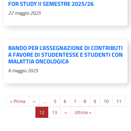
FOR STUDY II SEMESTRE 2025/26
22 maggio 2025
BANDO PER L'ASSEGNAZIONE DI CONTRIBUTI
A FAVORE DI STUDENTESSE E STUDENTI CON
MALATTIA ONCOLOGICA
6 maggio 2025
Paginazione
Prima pagina
Pagina precedente
« Prima
‹‹
…
5
6
7
8
9
10
11
Pagina successiva
Ultima pagina
12
13
››
Ultima »