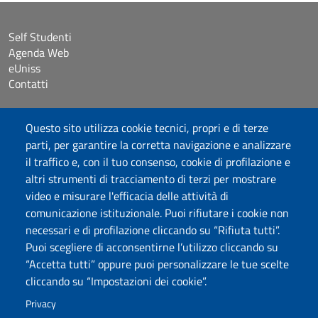
Self Studenti
Agenda Web
eUniss
Contatti
Accessibilità
Questo sito utilizza cookie tecnici, propri e di terze
Dichiarazione di accessibilità
parti, per garantire la corretta navigazione e analizzare
Cookie settings
il traffico e, con il tuo consenso, cookie di profilazione e
Mappa del sito
altri strumenti di tracciamento di terzi per mostrare
Protocollo
video e misurare l'efficacia delle attività di
comunicazione istituzionale. Puoi rifiutare i cookie non
Seguici su
necessari e di profilazione cliccando su “Rifiuta tutti”.
Puoi scegliere di acconsentirne l’utilizzo cliccando su
“Accetta tutti” oppure puoi personalizzare le tue scelte
DADU – Dipartimento di Architettura, Design e Urbanistica
cliccando su “Impostazioni dei cookie”.
Università degli Studi di Sassari
Palazzo del Pou Salit – Piazza Duomo, 6 - 07041 Alghero
Privacy
dip.architettura.design.urbanistica@pec.uniss.it