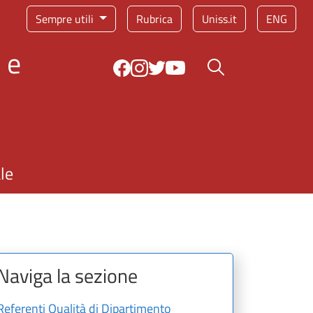
Sempre utili
Rubrica
Uniss.it
ENG
 e
Bottone cerca
le
Naviga la sezione
Referenti Qualità di Dipartimento