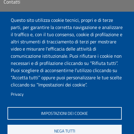
Contatti
Accessibilità
Questo sito utilizza cookie tecnici, propri e di terze
Dichiarazione di accessibilità
parti, per garantire la corretta navigazione e analizzare
Cookie settings
il traffico e, con il tuo consenso, cookie di profilazione e
Mappa del sito
altri strumenti di tracciamento di terzi per mostrare
Protocollo
video e misurare l'efficacia delle attività di
comunicazione istituzionale. Puoi rifiutare i cookie non
Seguici su
necessari e di profilazione cliccando su “Rifiuta tutti”.
Puoi scegliere di acconsentirne l’utilizzo cliccando su
“Accetta tutti” oppure puoi personalizzare le tue scelte
DADU – Dipartimento di Architettura, Design e Urbanistica
cliccando su “Impostazioni dei cookie”.
Università degli Studi di Sassari
Palazzo del Pou Salit – Piazza Duomo, 6 - 07041 Alghero
Privacy
dip.architettura.design.urbanistica@pec.uniss.it
aaadip@uniss.it
IMPOSTAZIONI DEI COOKIE
NEGA TUTTI