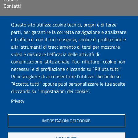
Contatti
Accessibilità
Questo sito utilizza cookie tecnici, propri e di terze
Dichiarazione di accessibilità
parti, per garantire la corretta navigazione e analizzare
Cookie settings
il traffico e, con il tuo consenso, cookie di profilazione e
Mappa del sito
altri strumenti di tracciamento di terzi per mostrare
Protocollo
video e misurare l'efficacia delle attività di
comunicazione istituzionale. Puoi rifiutare i cookie non
Seguici su
necessari e di profilazione cliccando su “Rifiuta tutti”.
Puoi scegliere di acconsentirne l’utilizzo cliccando su
“Accetta tutti” oppure puoi personalizzare le tue scelte
DADU – Dipartimento di Architettura, Design e Urbanistica
cliccando su “Impostazioni dei cookie”.
Università degli Studi di Sassari
Palazzo del Pou Salit – Piazza Duomo, 6 - 07041 Alghero
Privacy
dip.architettura.design.urbanistica@pec.uniss.it
aaadip@uniss.it
IMPOSTAZIONI DEI COOKIE