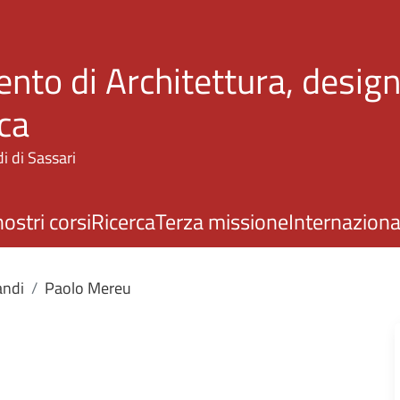
Salta al contenuto principale
nto di Architettura, design
ca
i di Sassari
nostri corsi
Ricerca
Terza missione
Internaziona
andi
Paolo Mereu