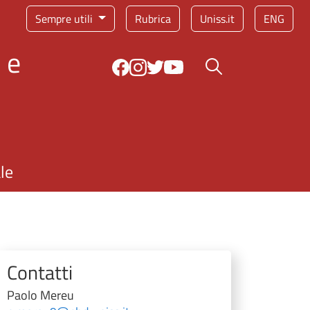
Sempre utili
Rubrica
Uniss.it
ENG
 e
Bottone cerca
le
Contatti
Paolo Mereu