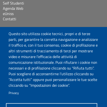
Self Studenti
Agenda Web
eUniss
Contatti
Accessibilità
Questo sito utilizza cookie tecnici, propri e di terze
Dichiarazione di accessibilità
parti, per garantire la corretta navigazione e analizzare
Cookie settings
il traffico e, con il tuo consenso, cookie di profilazione e
Mappa del sito
altri strumenti di tracciamento di terzi per mostrare
Protocollo
video e misurare l'efficacia delle attività di
comunicazione istituzionale. Puoi rifiutare i cookie non
Seguici su
necessari e di profilazione cliccando su “Rifiuta tutti”.
Puoi scegliere di acconsentirne l’utilizzo cliccando su
“Accetta tutti” oppure puoi personalizzare le tue scelte
DADU – Dipartimento di Architettura, Design e Urbanistica
cliccando su “Impostazioni dei cookie”.
Università degli Studi di Sassari
Palazzo del Pou Salit – Piazza Duomo, 6 - 07041 Alghero
Privacy
dip.architettura.design.urbanistica@pec.uniss.it
aaadip@uniss.it