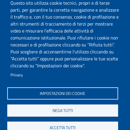
Accessibilità
Questo sito utilizza cookie tecnici, propri e di terze
Dichiarazione di accessibilità
parti, per garantire la corretta navigazione e analizzare
Cookie settings
il traffico e, con il tuo consenso, cookie di profilazione e
Mappa del sito
altri strumenti di tracciamento di terzi per mostrare
Protocollo
video e misurare l'efficacia delle attività di
comunicazione istituzionale. Puoi rifiutare i cookie non
Seguici su
necessari e di profilazione cliccando su “Rifiuta tutti”.
Puoi scegliere di acconsentirne l’utilizzo cliccando su
“Accetta tutti” oppure puoi personalizzare le tue scelte
DADU – Dipartimento di Architettura, Design e Urbanistica
cliccando su “Impostazioni dei cookie”.
Università degli Studi di Sassari
Palazzo del Pou Salit – Piazza Duomo, 6 - 07041 Alghero
Privacy
dip.architettura.design.urbanistica@pec.uniss.it
aaadip@uniss.it
IMPOSTAZIONI DEI COOKIE
NEGA TUTTI
ACCETTA TUTTI