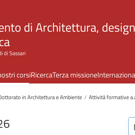
Salta al contenuto principale
nto di Architettura, design
ca
i di Sassari
nostri corsi
Ricerca
Terza missione
Internaziona
Dottorato in Architettura e Ambiente
Attività formative 
26