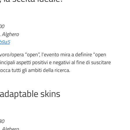
00
, Alghero
1b9a5
avoro/opera “open”, l'evento mira a definire “open
ipali aspetti positivi e negativi al fine di suscitare
cca tutti gli ambiti della ricerca.
adaptable skins
30
, Alghero