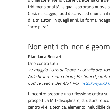
dichiarate e rivendicate le caratteristiche de
tridimensionalità, le quali esplorano nuove s
Così, nel saggio, Judd descrive ed enuncia il
di altri autori, in quegli anni. La forma indag
"arte pura".
Non entri chi non è geom
Gian Luca Beccari
Uno contro tutti
27 maggio 2026 dalle ore 17:00 alle ore 18:
Aula Scano, Santa Chiara, Bastioni Pigafetta
Codice Teams: 3vm8oif, link:
http://urly.it/3
L’incontro propone una riflessione critica sul
prospettiva MIT-disciplinare, struttura retico
centro vi è la tecnica, elemento ineludibile d