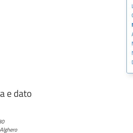
ia e dato
30
 Alghero