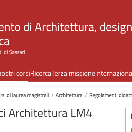
Salta al contenuto principale
nto di Architettura, design
ca
i di Sassari
nostri corsi
Ricerca
Terza missione
Internaziona
rsi di laurea magistrali
Architettura
Regolamenti didatt
ci Architettura LM4