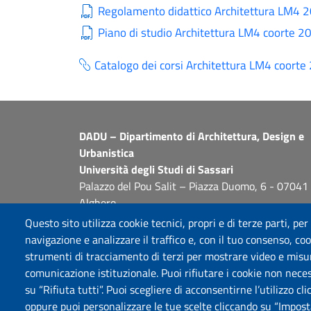
Regolamento didattico Architettura LM4
Piano di studio Architettura LM4 coorte 
Catalogo dei corsi Architettura LM4 coor
DADU – Dipartimento di Architettura, Design e
Urbanistica
Università degli Studi di Sassari
Palazzo del Pou Salit – Piazza Duomo, 6 - 07041
Alghero
dip.architettura.design.urbanistica@pec.uniss.it
Questo sito utilizza cookie tecnici, propri e di terze parti, per
aaadip@uniss.it
navigazione e analizzare il traffico e, con il tuo consenso, cook
strumenti di tracciamento di terzi per mostrare video e misurar
comunicazione istituzionale. Puoi rifiutare i cookie non neces
su “Rifiuta tutti”. Puoi scegliere di acconsentirne l’utilizzo cl
oppure puoi personalizzare le tue scelte cliccando su “Imposta