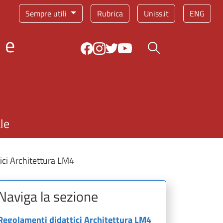
Sempre utili
Rubrica
Uniss.it
ENG
 e
Bottone cerca
le
ici Architettura LM4
Naviga la sezione
Regolamenti didattici Architettura LM4