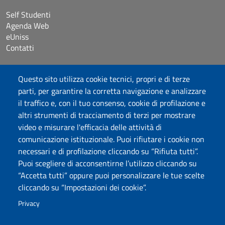
Self Studenti
Agenda Web
eUniss
Contatti
Accessibilità
Questo sito utilizza cookie tecnici, propri e di terze
Dichiarazione di accessibilità
parti, per garantire la corretta navigazione e analizzare
Cookie settings
il traffico e, con il tuo consenso, cookie di profilazione e
Mappa del sito
altri strumenti di tracciamento di terzi per mostrare
Protocollo
video e misurare l'efficacia delle attività di
comunicazione istituzionale. Puoi rifiutare i cookie non
Seguici su
necessari e di profilazione cliccando su “Rifiuta tutti”.
Puoi scegliere di acconsentirne l’utilizzo cliccando su
“Accetta tutti” oppure puoi personalizzare le tue scelte
DADU – Dipartimento di Architettura, Design e Urbanistica
cliccando su “Impostazioni dei cookie”.
Università degli Studi di Sassari
Palazzo del Pou Salit – Piazza Duomo, 6 - 07041 Alghero
Privacy
dip.architettura.design.urbanistica@pec.uniss.it
aaadip@uniss.it