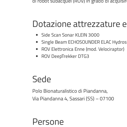
di robot subacquei (ROV) in grado di acquisir
Dotazione attrezzature 
Side Scan Sonar KLEIN 3000
Single Beam ECHOSOUNDER ELAC Hydros
ROV Elettronica Enne (mod. Velociraptor)
ROV DeepTrekker DTG3
Sede
Polo Bionaturalistico di Piandanna,
Via Piandanna 4, Sassari (SS) – 07100
Persone