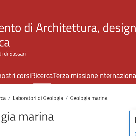
Salta al contenuto principale
nto di Architettura, design
ca
i di Sassari
nostri corsi
Ricerca
Terza missione
Internaziona
rca
Laboratori di Geologia
Geologia marina
ogia marina