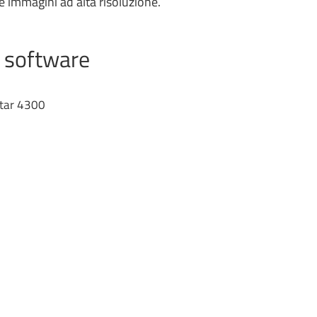
e immagini ad alta risoluzione.
e software
tar 4300