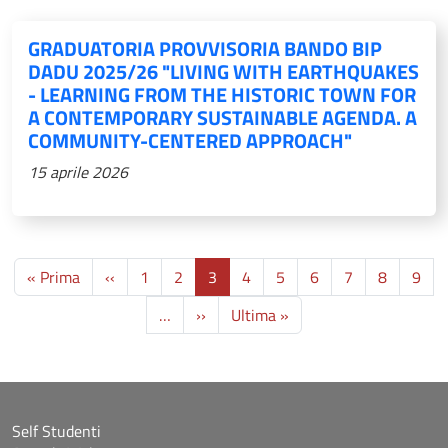
GRADUATORIA PROVVISORIA BANDO BIP
DADU 2025/26 "LIVING WITH EARTHQUAKES
- LEARNING FROM THE HISTORIC TOWN FOR
A CONTEMPORARY SUSTAINABLE AGENDA. A
COMMUNITY-CENTERED APPROACH"
15 aprile 2026
Paginazione
Prima pagina
Pagina precedente
« Prima
‹‹
1
2
3
4
5
6
7
8
9
Pagina successiva
Ultima pagina
…
››
Ultima »
Self Studenti