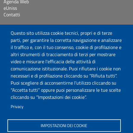
Agenda Web
eUniss
Contatti
Accessibilità
Questo sito utilizza cookie tecnici, propri e di terze
Dichiarazione di accessibilità
parti, per garantire la corretta navigazione e analizzare
Cookie settings
il traffico e, con il tuo consenso, cookie di profilazione e
Mappa del sito
altri strumenti di tracciamento di terzi per mostrare
Protocollo
video e misurare l'efficacia delle attività di
comunicazione istituzionale. Puoi rifiutare i cookie non
Seguici su
necessari e di profilazione cliccando su “Rifiuta tutti”.
Puoi scegliere di acconsentirne l’utilizzo cliccando su
“Accetta tutti” oppure puoi personalizzare le tue scelte
DADU – Dipartimento di Architettura, Design e Urbanistica
cliccando su “Impostazioni dei cookie”.
Università degli Studi di Sassari
Palazzo del Pou Salit – Piazza Duomo, 6 - 07041 Alghero
Privacy
dip.architettura.design.urbanistica@pec.uniss.it
aaadip@uniss.it
IMPOSTAZIONI DEI COOKIE