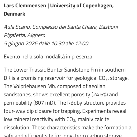
Lars Clemmensen | University of Copenhagen,
Denmark
Aula Scano, Complesso del Santa Chiara, Bastioni
Pigafetta, Alghero
5 giugno 2026 dalle 10:30 alle 12:00
Evento nella sola modalità in presenza
The Lower Triassic Bunter Sandstone Fm in southern
DK is a promising reservoir for geological CO₂, storage.
The Volpriehausen Mb, composed of aeolian
sandstones, shows excellent porosity (24.6%) and
permeability (807 mD). The Rødby structure provides
four-way dip closure for trapping. Experiments reveal
low mineral reactivity with CO₂, mainly calcite
dissolution. These characteristics make the formation a
safe and efficient site for long-term carbon storage.