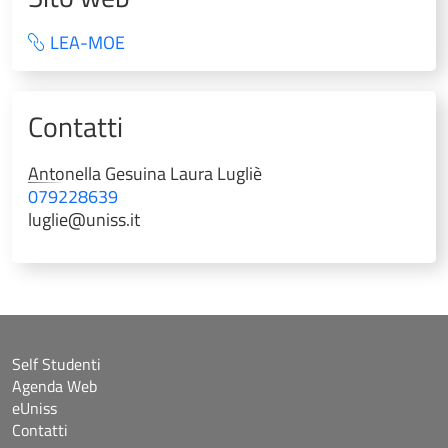
LEA-MOE
Contatti
Antonella Gesuina Laura
Lugliè
079228639
luglie@uniss.it
Self Studenti
Agenda Web
eUniss
Contatti