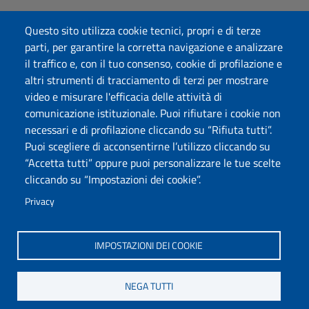
Accessibilità
Questo sito utilizza cookie tecnici, propri e di terze
Dichiarazione di accessibilità
parti, per garantire la corretta navigazione e analizzare
Cookie settings
il traffico e, con il tuo consenso, cookie di profilazione e
Mappa del sito
altri strumenti di tracciamento di terzi per mostrare
Protocollo
video e misurare l'efficacia delle attività di
comunicazione istituzionale. Puoi rifiutare i cookie non
Seguici su
necessari e di profilazione cliccando su “Rifiuta tutti”.
Puoi scegliere di acconsentirne l’utilizzo cliccando su
“Accetta tutti” oppure puoi personalizzare le tue scelte
DADU – Dipartimento di Architettura, Design e Urbanistica
cliccando su “Impostazioni dei cookie”.
Università degli Studi di Sassari
Palazzo del Pou Salit – Piazza Duomo, 6 - 07041 Alghero
Privacy
dip.architettura.design.urbanistica@pec.uniss.it
aaadip@uniss.it
IMPOSTAZIONI DEI COOKIE
NEGA TUTTI