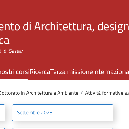
Salta al contenuto principale
nto di Architettura, design
ca
i di Sassari
nostri corsi
Ricerca
Terza missione
Internaziona
Dottorato in Architettura e Ambiente
Attività formative 
Settembre 2025