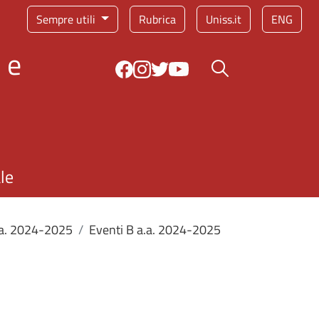
Sempre utili
Rubrica
Uniss.it
ENG
 e
Bottone cerca
le
a.a. 2024-2025
Eventi B a.a. 2024-2025